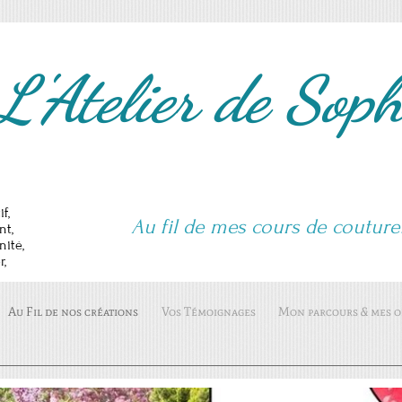
 L'Atelier de So
ux,
lectif,
Au fil de mes cours de coutur
nfant,
rnité,
ulier,
le...
Au Fil de nos créations
Vos Témoignages
Mon parcours & mes ob