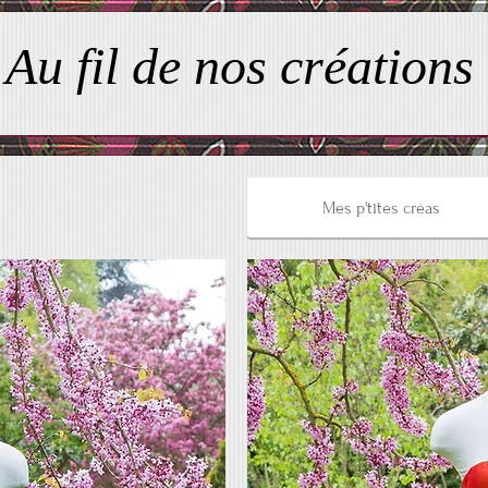
Au fil de nos créations
Mes p'tites créas