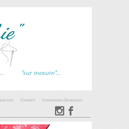
phie"
e... "sur mesure"...
jectifs
Contact
Conditions Générales