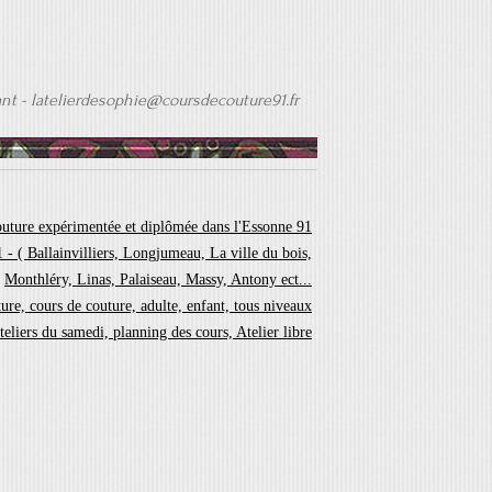
ant -
latelierdesophie@coursdecouture91.fr
outure expérimentée et diplômée dans l'Essonne 91
 - ( Ballainvilliers, Longjumeau, La ville du bois,
Monthléry, Linas, Palaiseau, Massy, Antony ect...
ture, cours de couture, adulte, enfant, tous niveaux
eliers du samedi, planning des cours, Atelier libre