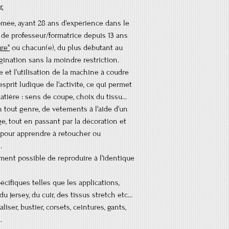
,
lômée, ayant 28 ans d'expérience dans le
de professeur/formatrice depuis 13 ans
ure"
où chacun(e), du plus débutant au
gination sans la moindre restriction.
e et l'utilisation de la machine à coudre
esprit ludique de l'activité, ce qui permet
atière : sens de coupe, choix du tissu...
n tout genre, de vêtements à l'aide d'un
e, tout en passant par la décoration et
t pour apprendre à retoucher ou
.
lement possible
de reproduire à l'id
entique
écifiques telles que
les applications,
du jersey, du cuir, des tissus stretch etc...
liser, bustier,
corsets, ceintures, gants,
.