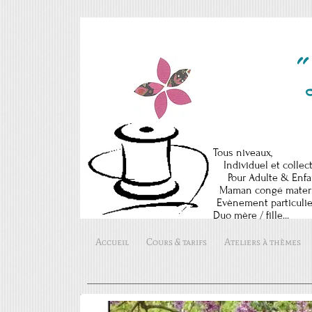
"
Tous nivea
Individuel et col
Pour Adulte & E
Maman congé mate
Evènement partic
Duo mère / fil
Accueil
Cours & tarifs
Ateliers à thèmes