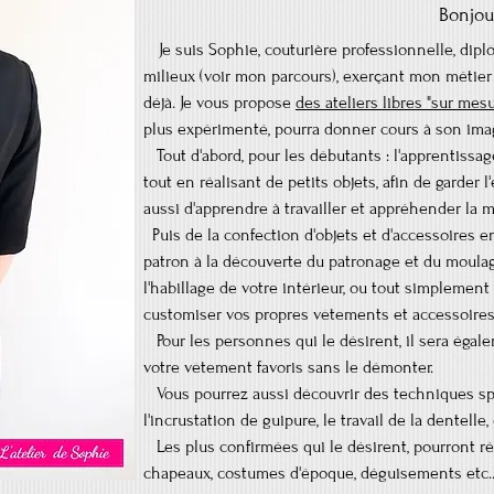
Bonjour
Je suis Sophie, couturière professionnelle, dip
milieux (voir mon parcours), exerçant
mon métier 
déjà.
Je vous propose
des ateliers libres "sur mes
plus expérimenté, pourra donner
cours à son ima
Tout d'abord, pour les débutants : l'apprentissag
tout en réalisant de petits objets, afin de garder l'
aussi d'apprendre à travailler et appréhender la m
P
uis d
e la confection d'objets et d'accessoires e
patron à la découverte du patronage et du moulag
l'habillage de votre intérieur, ou tout simplemen
customiser vos propres vêtements et accessoires
Pour les personnes qui le désirent, il sera éga
votre vêtement favoris sans le démonter.
Vous pourrez aussi découvrir des techniques sp
l'incrustation de guipure, le travail de la dentelle, 
Les plus confirmées qui le désirent, pourront réa
chapeaux, costumes d'époque, déguisements etc..